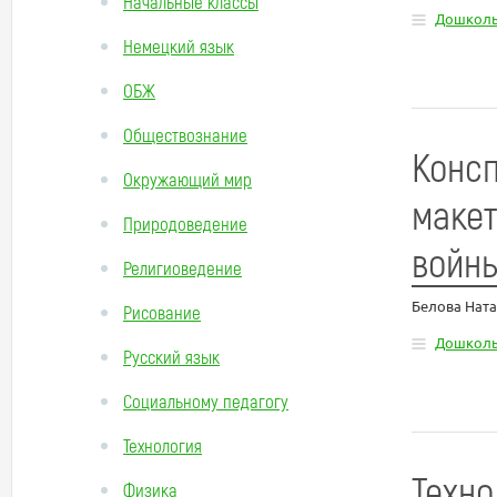
Начальные классы
Дошколь
Немецкий язык
ОБЖ
Обществознание
Консп
Окружающий мир
макет
Природоведение
войн
Религиоведение
Белова Ната
Рисование
Дошколь
Русский язык
Социальному педагогу
Технология
Техно
Физика