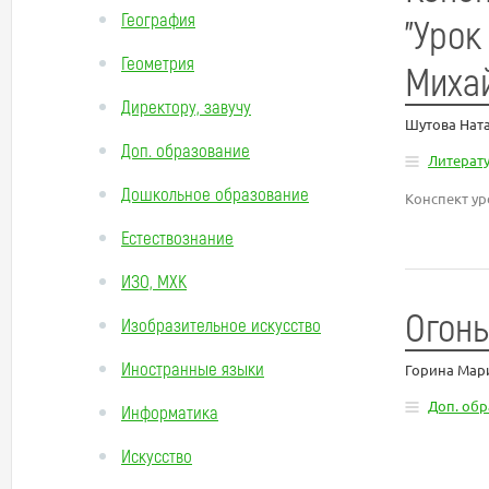
География
"Урок
Геометрия
Миха
Директору, завучу
Шутова Нат
Доп. образование
Литерат
Дошкольное образование
Конспект ур
Естествознание
ИЗО, МХК
Огонь
Изобразительное искусство
Иностранные языки
Горина Мар
Доп. об
Информатика
Искусство