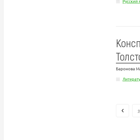
Русский 
Консп
Толст
Баронова М
Литерат
9