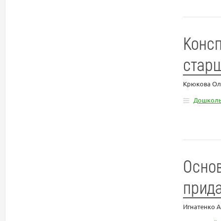
Консп
старш
Крюкова Ол
Дошколь
Основ
прид
Игнатенко 