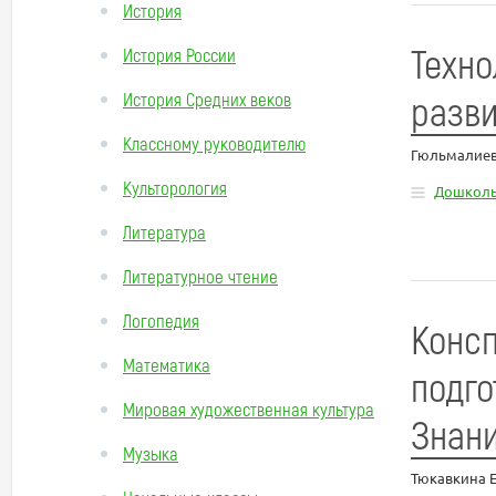
История
Техно
История России
разви
История Средних веков
Классному руководителю
Гюльмалиев
Культорология
Дошколь
Литература
Литературное чтение
Логопедия
Консп
Математика
подго
Мировая художественная культура
Знан
Музыка
Тюкавкина 