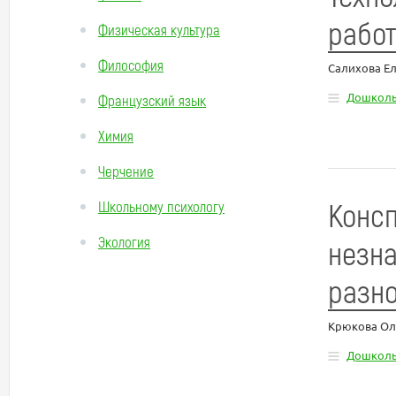
рабо
Физическая культура
Философия
Салихова Е
Дошколь
Французский язык
Химия
Черчение
Консп
Школьному психологу
Экология
незна
разно
Крюкова Ол
Дошколь